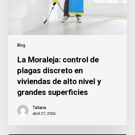
discreto
en
viviendas
de
alto
nivel
Blog
y
La Moraleja: control de
grandes
superficies
plagas discreto en
viviendas de alto nivel y
grandes superficies
Tatiana
abril 27, 2026