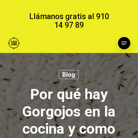
Skip
to
Llámanos gratis al
910
main
14 97 89
content
Menu
Blog
Por qué hay
Gorgojos en la
cocina y como