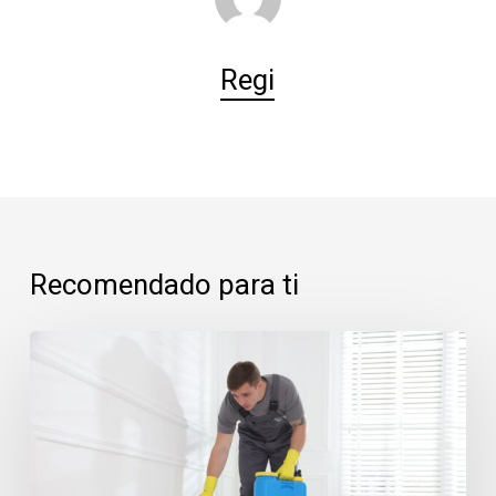
Regi
Recomendado para ti
La
Moraleja:
control
de
plagas