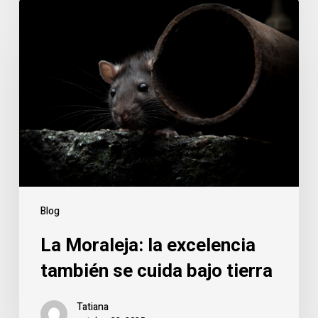
La
Moraleja:
la
excelencia
también
se
cuida
bajo
tierra
Blog
La Moraleja: la excelencia
también se cuida bajo tierra
Tatiana