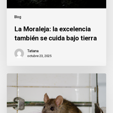
tierra
Blog
La Moraleja: la excelencia
también se cuida bajo tierra
Tatiana
octubre 23, 2025
Roedores
en
La
Moraleja:
cómo
proteger