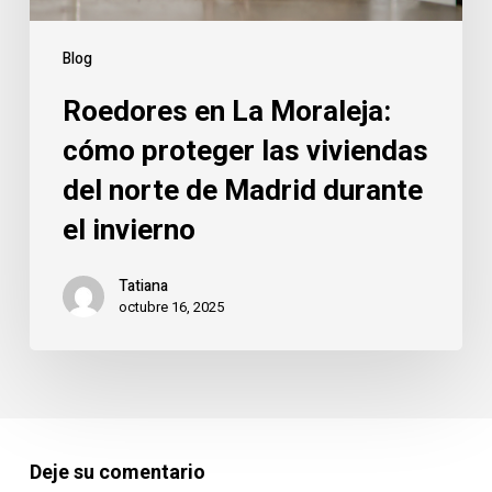
norte
de
Blog
Madrid
Roedores en La Moraleja:
durante
el
cómo proteger las viviendas
invierno
del norte de Madrid durante
el invierno
Tatiana
octubre 16, 2025
Deje su comentario