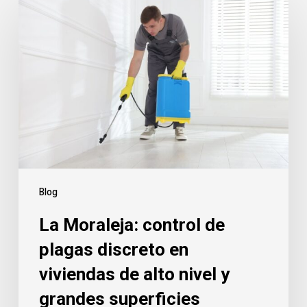
Moraleja:
control
de
plagas
discreto
en
viviendas
de
alto
nivel
Blog
y
La Moraleja: control de
grandes
superficies
plagas discreto en
viviendas de alto nivel y
grandes superficies