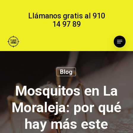
Skip
to
Llámanos gratis al
910
main
14 97 89
content
Menu
Blog
Mosquitos en La
Moraleja: por qué
hay más este