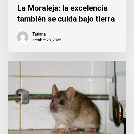
La Moraleja: la excelencia
también se cuida bajo tierra
Tatiana
octubre 23, 2025
Roedores
en
La
Moraleja:
cómo
proteger
las
viviendas
del