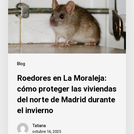
Moraleja:
cómo
proteger
las
viviendas
del
norte
de
Blog
Madrid
Roedores en La Moraleja:
durante
el
cómo proteger las viviendas
invierno
del norte de Madrid durante
el invierno
Tatiana
octubre 16, 2025