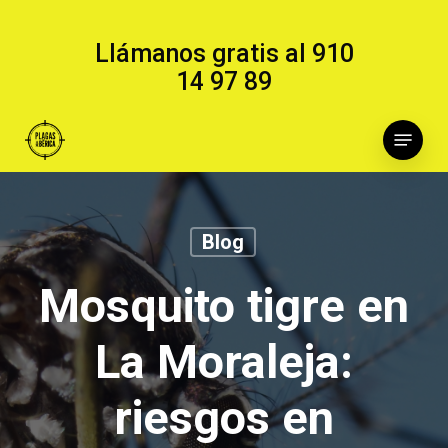
Skip
to
Llámanos gratis al
910
main
14 97 89
content
Menu
Blog
Mosquito tigre en
La Moraleja:
riesgos en