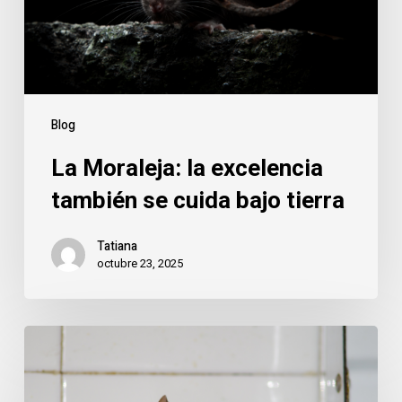
cuida
bajo
tierra
Blog
La Moraleja: la excelencia
también se cuida bajo tierra
Tatiana
octubre 23, 2025
Roedores
en
La