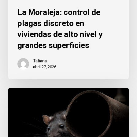
y
La Moraleja: control de
grandes
superficies
plagas discreto en
viviendas de alto nivel y
grandes superficies
Tatiana
abril 27, 2026
La
Moraleja:
la
excelencia
también
se